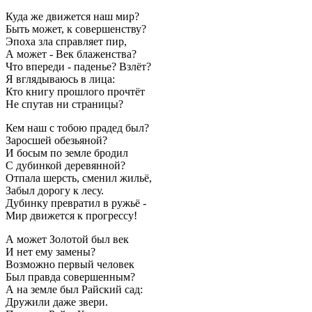
Куда же движется наш мир?
Быть может, к совершенству?
Эпоха зла справляет пир,
А может - Век блаженства?
Что впереди - паденье? Взлёт?
Я вглядываюсь в лица:
Кто книгу прошлого прочтёт
Не спутав ни страницы?
Кем наш с тобою прадед был?
Заросшей обезьяной?
И босым по земле бродил
С дубинкой деревянной?
Отпала шерсть, сменил жильё,
Забыл дорогу к лесу.
Дубинку превратил в ружьё -
Мир движется к прогрессу!
А может Золотой был век
И нет ему замены?
Возможно первый человек
Был правда совершенным?
А на земле был Райский сад:
Дружили даже звери.