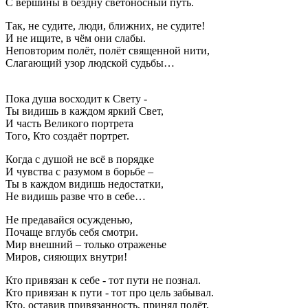
С вершины в бездну светоносный путь.
Так, не судите, люди, ближних, не судите!
И не ищите, в чём они слабы.
Неповторим полёт, полёт священной нити,
Слагающий узор людской судьбы…
Пока душа восходит к Свету -
Ты видишь в каждом яркий Свет,
И часть Великого портрета
Того, Кто создаёт портрет.
Когда с душой не всё в порядке
И чувства с разумом в борьбе –
Ты в каждом видишь недостатки,
Не видишь разве что в себе…
Не предавайся осужденью,
Почаще вглубь себя смотри.
Мир внешний – только отраженье
Миров, сияющих внутри!
Кто привязан к себе - тот пути не познал.
Кто привязан к пути - тот про цель забывал.
Кто, оставив привязанность, принял полёт,