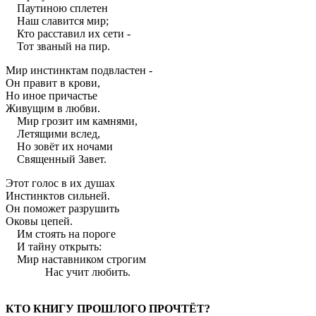
Паутиною сплетен
Наш славится мир;
Кто расставил их сети -
Тот званый на пир.
Мир инстинктам подвластен -
Он правит в крови,
Но иное причастье
Живущим в любви.
Мир грозит им камнями,
Летящими вслед,
Но зовёт их ночами
Священный Завет.
Этот голос в их душах
Инстинктов сильней.
Он поможет разрушить
Оковы цепей.
Им стоять на пороге
И тайну открыть:
Мир наставником строгим
Нас учит любить.
КТО КНИГУ ПРОШЛОГО ПРОЧТЁТ?