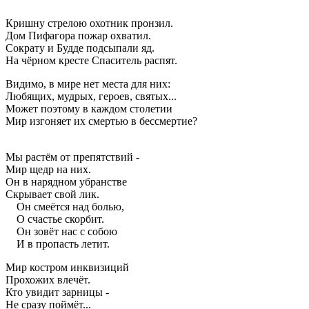
Кришну стрелою охотник пронзил.
Дом Пифагора пожар охватил.
Сократу и Будде подсыпали яд.
На чёрном кресте Спаситель распят.
Видимо, в мире нет места для них:
Любящих, мудрых, героев, святых...
Может поэтому в каждом столетии
Мир изгоняет их смертью в бессмертие?
Мы растём от препятствий -
Мир щедр на них.
Он в нарядном убранстве
Скрывает свой лик.
Он смеётся над болью,
О счастье скорбит.
Он зовёт нас с собою
И в пропасть летит.
Мир костром инквизиций
Прохожих влечёт.
Кто увидит зарницы -
Не сразу поймёт...