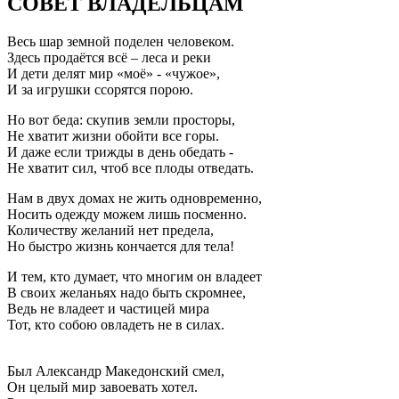
СОВЕТ ВЛАДЕЛЬЦАМ
Весь шар земной поделен человеком.
Здесь продаётся всё – леса и реки
И дети делят мир «моё» - «чужое»,
И за игрушки ссорятся порою.
Но вот беда: скупив земли просторы,
Не хватит жизни обойти все горы.
И даже если трижды в день обедать -
Не хватит сил, чтоб все плоды отведать.
Нам в двух домах не жить одновременно,
Носить одежду можем лишь посменно.
Количеству желаний нет предела,
Но быстро жизнь кончается для тела!
И тем, кто думает, что многим он владеет
В своих желаньях надо быть скромнее,
Ведь не владеет и частицей мира
Тот, кто собою овладеть не в силах.
Был Александр Македонский смел,
Он целый мир завоевать хотел.