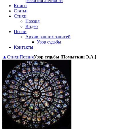
развития личности
Книги
Статьи
Стихи
Поэзия
Видео
Песни
Архив ранних записей
Узор судьбы
Контакты
▲
Стихи
Поэзия
Узор судьбы [Помыткин Э.А.]