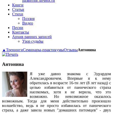
развития личности
Книги
Статьи
Стихи
Поэзия
Видео
Песни
Контакты
Архив ранних записей
Узор судьбы
▲
Тренинги
Семинары-практикумы
Отзывы
Антонина
Антонина
Я уже давно знакома с Эдуардом
Александровичем. Впервые я к нему
обратилась в возрасте 16-ти лет (8 лет назад) с
целью избавиться от панического страха
насекомых, хотя я не верила, что это
возможно. Но невозможное оказалось
возможным. Тогда для меня действительно произошло
волшебство, ведь я не просто избавилась от панического
страха, а даже завела новых "домашних питомцев" - двух