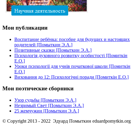
Мои
публикации
Воспитание ребёнка: пособие для будущих и настоящих
родителей [Помыткин Э.А.]
Позитивные сказки [Помыткин Э.А.]
Психологія духовного розвитку особистості [Помиткін
Е.О.]
Уроки психології для учнів початкової школи [Помиткін
Е.О.]
Виховання до 12: Психологічні поради [Помиткін Е.О.]
Мои
поэтические сборники
Узор судьбы [Помыткин Э.А.]
Незримый Свет [Помыткин Э.А.]
25 жемчужин [Помыткин Э.А.]
© Copyright 2013 - 2022 Эдуард Помыткин eduardpomytkin.org