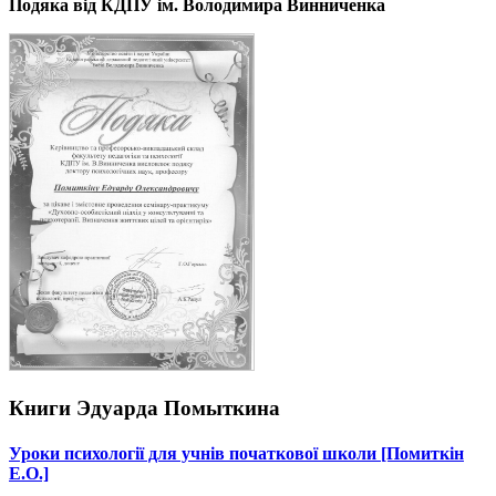
Подяка від КДПУ ім. Володимира Винниченка
Книги
Эдуарда Помыткина
Уроки психології для учнів початкової школи [Помиткін
Е.О.]