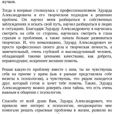
жучков.
Тогда я впервые столкнулась с профессионализмом Эдуарда
Александровича и его творческим подходом к решению
проблем. Он научил меня разбираться в собственных
заблуждениях и искать свой путь, научил разбираться в людях
и ситуациях. Благодаря Эдуарду Александровичу я научилась
смотреть на себя со стороны, научилась смотреть в глаза
страхам и проблемам, а также начала больше развиваться
творчески. И, что немаловажно, Эдуард Александрович не
просто профессионал своего дела и творческая личность, а
замечательный, очень глубокий и высокодуховный человек,
обладающий такими ценными качествами, как доброта,
неравнодушие, искреннее желание помочь.
Решая какую-то проблему вместе с ним, ты не чувствуешь
себя на приеме у врача (как я раньше представляла себе
визиты к психологам), а чувствуешь, что рядом находится
друг, который готов и хочет тебе помочь. Также, Эдуард
Александровичу можно доверять свои тайны, что есть очень
важным в общении с психологом.
Спасибо от всей души Вам, Эдуард Александрович, что
привили мне интерес к психологии, неоднократно мне
помогали решать серьезные проблемы в жизни, развили во