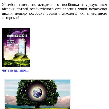
У змісті навчально-методичного посібника з урахуванням
вікових потреб особистісного становлення учнів початкової
школи подано розробку уроків психології, які є частиною
авторської
...
читать дальше...