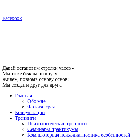
|
Психология
|
Поэзия
|
Музыка
|
Духовное развитие человека
|
Facebook
Давай остановим стpелки часов -
Мы тоже бежим по кpугу.
Живём, позабыв основу основ:
Мы созданы дpуг для дpуга.
Главная
Обо мне
Фотогалерея
Консультации
Тренинги
Психологические тренинги
Семинары-практикумы
Компьютерная психодиагностика особенностей