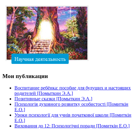
Мои
публикации
Воспитание ребёнка: пособие для будущих и настоящих
родителей [Помыткин Э.А.]
Позитивные сказки [Помыткин Э.А.]
Психологія духовного розвитку особистості [Помиткін
Е.О.]
Уроки психології для учнів початкової школи [Помиткін
Е.О.]
Виховання до 12: Психологічні поради [Помиткін Е.О.]