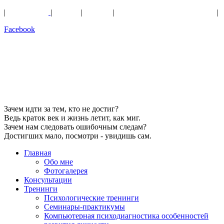
|
Психология
|
Поэзия
|
Музыка
|
Духовное развитие человека
|
Facebook
Зачем идти за тем, кто не достиг?
Ведь краток век и жизнь летит, как миг.
Зачем нам следовать ошибочным следам?
Достигших мало, посмотри - увидишь сам.
Главная
Обо мне
Фотогалерея
Консультации
Тренинги
Психологические тренинги
Семинары-практикумы
Компьютерная психодиагностика особенностей