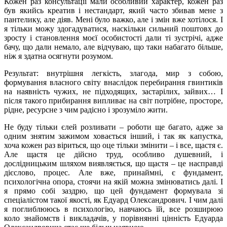
Кожен раз консультації мали особливий характер, кожен раз
був якийсь креатив і нестандарт, який часто збивав мене з
пантелику, але діяв. Мені було важко, але і змін вже хотілося. І
я тільки можу здогадуватися, наскільки сильний поштовх до
зросту і становлення моєї особистості дали ті зустрічі, адже
бачу, що дали немало, але відчуваю, що таки набагато більше,
ніж я здатна осягнути розумом.
Результат: внутрішня легкість, злагода, мир з собою,
формування власного світу внаслідок перебирання гвинтиків
на наявність чужих, не підходящих, застарілих, зайвих… І
після такого прибирання випливає на світ потрібне, просторе,
рідне, ресурсне з чим радісно і зрозуміло жити.
Не буду тільки єлей розливати – роботи ще багато, адже за
одним знятим зажимом ховається інший, і так як капустка,
хоча кожен раз віриться, що оце тільки змінити – і все, щастя є.
Але щастя це дійсно труд, особливо душевний, і
дослідницьким шляхом виявляється, що щастя – це насправді
дієслово, процес. Але вже, принаймні, є фундамент,
психологічна опора, стоячи на якій можна змінюватись далі. І
я прямо собі заздрю, що цей фундамент формувала зі
спеціалістом такої якості, як Едуард Олександрович. І чим далі
я поглиблююсь в психологію, навчаюсь їй, все розширюю
коло знайомств і викладачів, у порівнянні цінність Едуарда