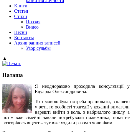
развития личности
Книги
Статьи
Стихи
Поэзия
Видео
Песни
Контакты
Архив ранних записей
Узор судьбы
▲
Наташа
Я неодноразово проходила консультації у
Едуарда Олександровича.
То з мовою була потреба працювати, з кашею
у роті, то особисті трагедії у коханні вимагали
нарешті вийти з кола, з набридлого циклу, а
потім вже сімейні накали потребували пожежника, поки не
розгорілось вщент – тут вже ходили разом з чоловіком.